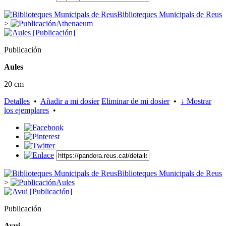
Biblioteques Municipals de Reus
>
Athenaeum
Publicación
Aules
20 cm
Detalles
•
Añadir a mi dosier
Eliminar de mi dosier
•
↓ Mostrar
los ejemplares
•
Biblioteques Municipals de Reus
>
Aules
Publicación
Avui