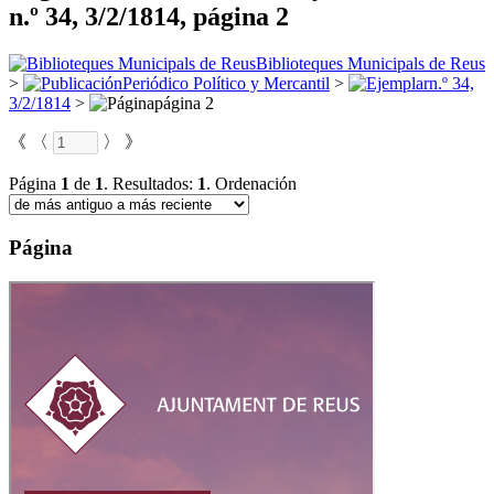
n.º 34, 3/2/1814, página 2
Biblioteques Municipals de Reus
>
Periódico Político y Mercantil
>
n.º 34,
3/2/1814
>
página 2
《
〈
〉
》
Página
1
de
1
.
Resultados:
1
.
Ordenación
Página